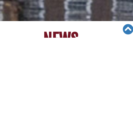
NEWS
No
Title
Date
Views
[News] 2021 Virtual College
28
Workshop 4/17 온라인 AM 라
03/23/21
6734
이브 대입 세미나 : RSVP NOW!
[News] [09/24/19] 입학스캔들
여파… "경력 검증 강화" 제니 위
27
09/24/19
7356
틀리 어드미션 매스터즈 수석 컨
설턴트
[News] [09/24/19] ''중앙일보