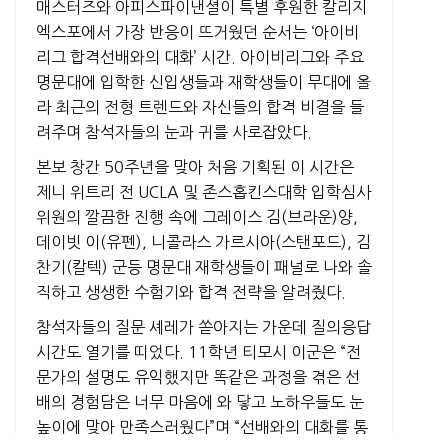
매스터즈와 아피스파이낸셜이 특별 후원한 칼리지
엑스포에서 가장 반응이 뜨거웠던 순서는 ‘아이비
리그 합격선배와의 대화’ 시간. 아이비리그와 주요
명문대에 입학한 신입생들과 재학생들이 무대에 올
라 최근의 전형 트렌드와 자신들의 합격 비결을 들
려주며 참석자들의 눈과 귀를 사로잡았다.
본보 창간 50주년을 맞아 처음 기획된 이 시간은
제니 위트리 전 UCLA 및 존스홉킨스대학 입학심사
위원의 깔끔한 진행 속에 그레이스 김(브라운)양,
데이빗 이(유펜), 니콜라스 가르시아(스탠포드), 김
찬기(칼텍) 군등 명문대 재학생들이 패널로 나와 솔
직하고 생생한 수험기와 합격 전략을 알려줬다.
참석자들의 질문 셰레가 쏟아지는 가운데 질의응답
시간도 열기를 띠었다. 11학년 티모시 이군은 “전
문가의 설명도 유익했지만 똑같은 과정을 겪은 선
배의 경험담은 너무 마음에 와 닿고 노하우들도 눈
높이에 맞아 만족스러웠다”며 “선배와의 대화를 통