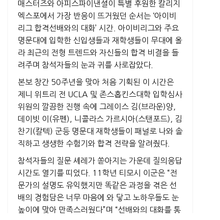
매스터즈와 아피스파이낸셜이 특별 후원한 칼리지
엑스포에서 가장 반응이 뜨거웠던 순서는 ‘아이비
리그 합격선배와의 대화’ 시간. 아이비리그와 주요
명문대에 입학한 신입생들과 재학생들이 무대에 올
라 최근의 전형 트렌드와 자신들의 합격 비결을 들
려주며 참석자들의 눈과 귀를 사로잡았다.
본보 창간 50주년을 맞아 처음 기획된 이 시간은
제니 위트리 전 UCLA 및 존스홉킨스대학 입학심사
위원의 깔끔한 진행 속에 그레이스 김(브라운)양,
데이빗 이(유펜), 니콜라스 가르시아(스탠포드), 김
찬기(칼텍) 군등 명문대 재학생들이 패널로 나와 솔
직하고 생생한 수험기와 합격 전략을 알려줬다.
참석자들의 질문 셰레가 쏟아지는 가운데 질의응답
시간도 열기를 띠었다. 11학년 티모시 이군은 “전
문가의 설명도 유익했지만 똑같은 과정을 겪은 선
배의 경험담은 너무 마음에 와 닿고 노하우들도 눈
높이에 맞아 만족스러웠다”며 “선배와의 대화를 통