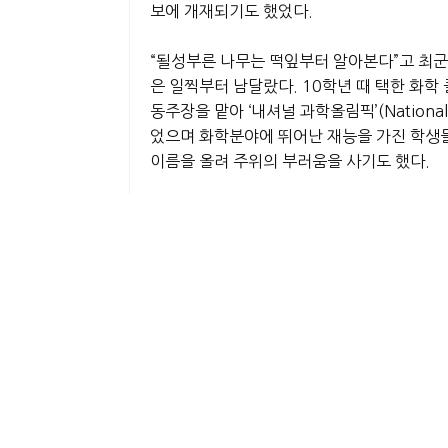
보에 개재되기도 했었다.
“될성부른 나무는 떡잎부터 알아본다”고 최군
은 일찍부터 남달랐다. 10학년 때 택한 화
동주장을 맡아 ‘내셔널 과학올림픽’(Nation
었으며 화학분야에 뛰어난 재능을 가진 학생들이 출
이름을 올려 주위의 부러움을 사기도 했다.
스탠포드 대학 4학년 졸업반인 최군은 3년만
는 강행군을 펼쳐 4년만에 학사와 석사를 4.
학기에 입학하게 될 스탠포드에서 박사과정은
최군은 작년부터 다른 두 명의 공학도와 팀웍
거하는데 매우 효과적이지만, 이를 많이 사용
다는 것은 이제 누구나 알고 있는 사실이다. 
해결하기 위한 노력이 활발히 진행중인 가운데