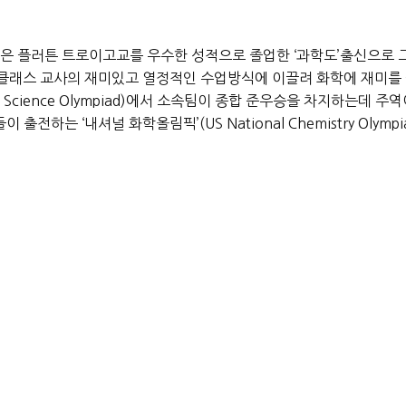
은 플러튼 트로이고교를 우수한 성적으로 졸업한 ‘과학도’출신으로 
학 클래스 교사의 재미있고 열정적인 수업방식에 이끌려 화학에 재미
al Science Olympiad)에서 소속팀이 종합 준우승을 차지하는
전하는 ‘내셔널 화학올림픽’(US National Chemistry Olym
에 화공학 학부과정을 끝내고 전자공학 석사과정을 오는 6월에 마칠 
0의 성적으로 졸업하게 된다. 이미 박사과정 대학원은 스탠포드, MI
 바이오 엔지니어링을 전공할 계획이다.
을 이뤄 내성이 강한 박테리아를 제거하는 새로운 신약을 개발중에 
하면 할수록 결국 내성을 키워 어느 순간 약이 제대로 작용하지 않는
수퍼박테리아 역시 인간이 만든 약물에 의해 오히려 힘만 키워 만들어
 최군은 내성 강한 박테리아를 퇴치하려는 신약개발을 위한 연구에 