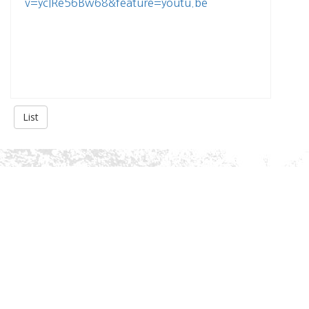
v=ycIRe56Bw68&feature=youtu.be
List
About Us
History
Gallery
Privacy Policy
Services
Academic Advising
Extracurricular Activities Advising