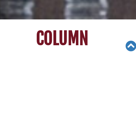
COLUMN
Views: 3557
08/12/21
[리차드 빈센트 김의 대입가이드] 미국
이끌어갈 지도자 육성하는 사관학교
많
은 고교생들이 아이비리그나 MIT, 스탠포드, 칼
텍 같은 최고 명문 사립대를 드림스쿨로 지목하고
열심히 공부하지만, 사관학교 또한 명문 사립대 못
지않게 입학 경쟁이 치열한 최고의 고등 교육기관
이다.