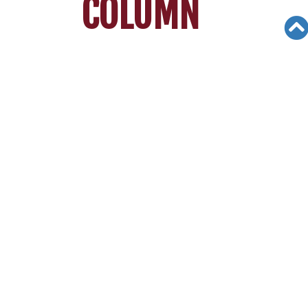
COLUMN
Views: 3221
06/19/21
[리차드 빈센트 김의 대입가이드] 대학
입시 준비, 빠르면 빠를수록 좋다
대
학입시 준비를 본격적으로 시작하는 시기는 아마
도 11학년일 것이다.
그러나 일부 학생들은 대학입시 준비를 9학년 또는
10학년 때부터 시작한다. 먼저 알아야 할 점은 대
학 입시는 단순히 한 가지 요소만으로 결정되지 않
는다는 점이다.
우리가 보통 ‘홀리스틱 리뷰’ 라고 알려진
종합적인 평가로 당락이 갈린다.