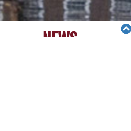
NEWS
No
Title
Date
Views
[News] 2021 Virtual College
28
Workshop 4/17 온라인 AM 라
03/23/21
6732
이브 대입 세미나 : RSVP NOW!
[News] [09/24/19] 입학스캔들
여파… "경력 검증 강화" 제니 위
27
09/24/19
7356
틀리 어드미션 매스터즈 수석 컨
설턴트
[News] [09/24/19] ''중앙일보