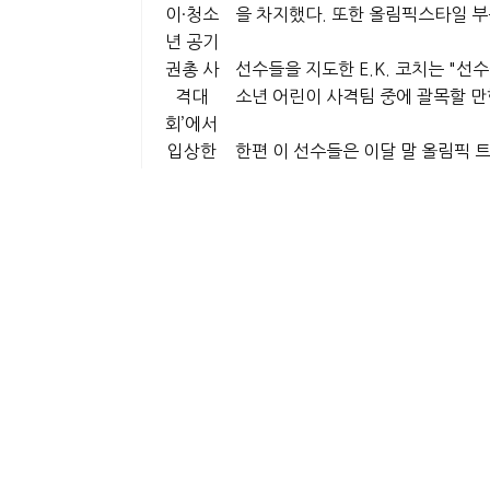
을 차지했다. 또한 올림픽스타일 부분
선수들을 지도한 E.K. 코치는 "
소년 어린이 사격팀 중에 괄목할 만
한편 이 선수들은 이달 말 올림픽 
럽은 방학을 통해 어린 학생들과 어
▶문의: (213)700-7161(E.K.코
College Admission Consulting 
[LA, Irvine, Brea in California,
지난 6
https://www.theadmissionmas
일 알라
바마에
서 열린
‘전국