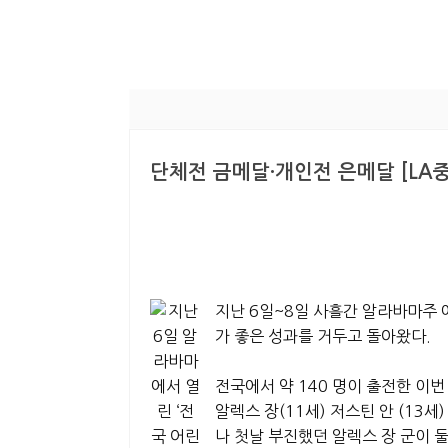
단체전 금메달·개인전 은메달 [LA중
지난 6일~8일 사흘간 알라바마주
가 좋은 성과를 거두고 돌아왔다.
전국에서 약 140 명이 출전한 
알렉스 장(11세) 저스틴 안 (13
나 첫날 부진했던 알렉스 장 군이 