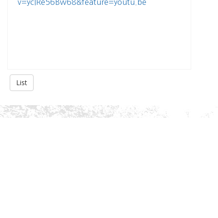
v=ycIRe56Bw68&feature=youtu.be
List
About Us
History
Gallery
Privacy Policy
Services
Academic Advising
Extracurricular Activities Advising