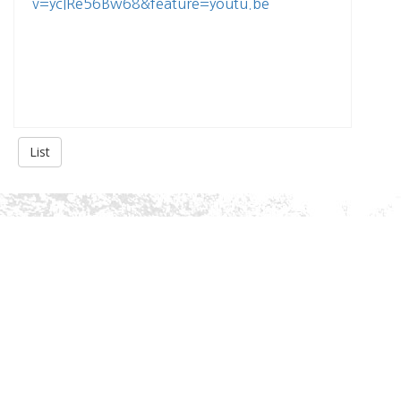
v=ycIRe56Bw68&feature=youtu.be
List
About Us
History
Gallery
Privacy Policy
Services
Academic Advising
Extracurricular Activities Advising