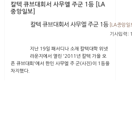
칼텍 큐브대회서 사무엘 주군 1등 [LA
중앙일보]
칼텍 큐브대회서 사무엘 주군 1등
[LA중앙일
기사입력: 1
지난 19일 패서디나 소재 칼텍대학 위넷
라운지에서 열린 '2011년 칼텍 가을 오
픈 큐브대회'에서 한인 사무엘 주 군(사진)이 1등을
차지했다.
이날 대회에는 전국에서 내노라하는 기라성 같은
76명의 큐브 매니아들이 모여 열띤 경연을 벌였다.
사무엘 주 군이 참가한 매직 부문 스코어는 평균
11초29 싱글 11초6을 기록하여 당당히 1등을 차
지했다.
현재 월넛 소재 피앤제이 아카데미에서 큐브매니아