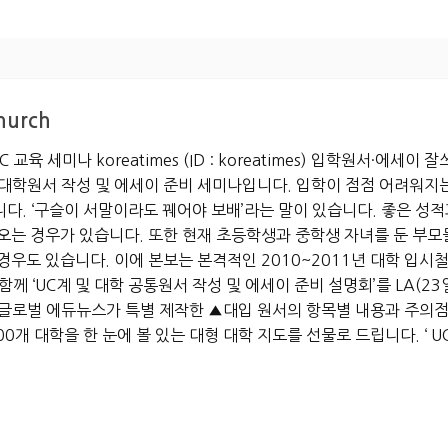
hurch
육 세미나 koreatimes (ID : koreatimes) 입학원서·에세
대학원서 작성 및 에세이 준비 세미나입니다. 입학이 점점 어려워지는
다. ‘구슬이 서말이라도 꿰어야 보배’라는 말이 있습니다. 좋은 성
오는 경우가 있습니다. 또한 현재 초등학생과 중학생 자녀를 둔 부
우도 있습니다. 이에 본보는 본격적인 2010~2011년 대학 입시철
께 ‘UC계 및 대학 공통원서 작성 및 에세이 준비 설명회’를 LA(2
글로벌 에듀뉴스가 특별 제작한 ▲대입 원서의 항목별 내용과 주의점
0개 대학을 한 눈에 볼 있는 대형 대학 지도를 선물로 드립니다. ‘ U
의: (323)692-2047, (323)692-2068 ▲LA지역 일시: 1
일시: 10월30일(토) 오전 10시 장소: 남가주사랑의교회(1111 N. Brook
) ▲제니 김 전 UCLA 입학사정관(UC계 원서해설) ▲이진화 칼리