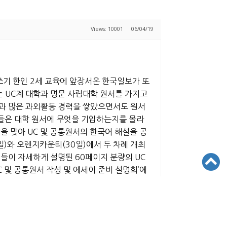
Views: 10001
06/04/19
이 잘쓰기 한인 2세 교육에 앞장서온 한국일보가 또
 UC계 대학과 명문 사립대학 원서를 가지고
적과 많은 과외활동 경력을 쌓았으면서도 원서
모들은 대학 원서에 무엇을 기입하는지를 몰라
을 맞아 UC 및 공통원서의 한국어 해설을 공
3일)와 오렌지카운티(30일)에서 두 차례 개최
들이 자세하게 설명된 60페이지 분량의 UC
C 및 공통원서 작성 및 에세이 준비 설명회’에
0월23일(토) 오전 10시 장소: 윌셔연합감리교회
hurst St. Anaheim) ■ 강사진 ▲케빈 리 글
지 컨설턴트(사립대학 공통원서 해설) ▲이정석