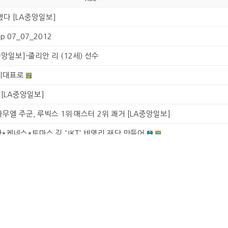
됐다 [LA중앙일보]
rip 07_07_2012
중앙일보]-줄리안 리 (12세) 선수
 미대표로
 [LA중앙일보]
사무엘 주군, 루빅스 1위·매스터 2위 쾌거 [LA중앙일보]
단*케네스*토마스 김 'JKT' 비영리 재단 만들어
[LA중앙일보]
1
2