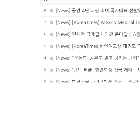
8
[News] 공인 4단 태권 소녀 국가대표 선발
7
[News] [KoreaTimes] Mexico Medical T
6
[News] 단체전 금메달·개인전 은메달 [LA
5
[News] [KoreaTimes]한인여고생 태권도
4
[News] "운동도, 공부도 밀고 당기는 균형"
3
[News] '큐브 퍼즐' 한인학생 전국 제패…
2
[News] 학교기금 마련 3형제 콘서트 조나
1
[News] 칼텍 큐브대회서 사무엘 주군 1등 