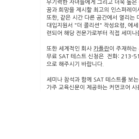
무기력한 자녀들에게 그리고 더욱 높은
꿈과 희망을 제시할 최고의 인스퍼레이셔
또한, 같은 시간 다른 공간에서 열리는
대입지원서 "더 콜리션" 작성요령,
에세
련되어 해당 전문가로부터 직접 세미나를
또한 세계적인 회사
카플란
이 주재하는 
무료 SAT 테스트 신청은 전화: 213-51
으로 해주시기 바랍니다.
세미나 참석과 함께 SAT 테스트를 보
가주 교육신문이 제공하는 커먼코어 사
어드미션 매스터즈에서 만든 굿*베드 
We are excited to be hosting the Laker 
우리 커뮤니티 자녀들의 높은 학습을 촉진하기
수험생들을 응원하러 오는 LA Laker Girl